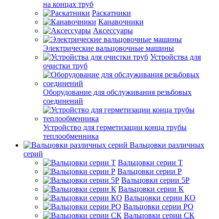
на концах труб
Раскатники
Канавочники
Аксессуары
Электрические вальцовочные машины
Устройства для
очистки труб
Оборудование для обслуживания резьбовых
соединений
Устройство для герметизации конца трубы
теплообменника
Вальцовки различных
серий
Вальцовки серии Т
Вальцовки серии Р
Вальцовки серии 5Р
Вальцовки серии К
Вальцовки серии КО
Вальцовки серии РО
Вальцовки серии СК