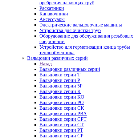
оребрения на концах труб
Раскатники
Канавочники
Аксессуары
Электрические вальцовочные машины
Устройства для очистки труб
Оборудование для обслуживания резьбовых
соединений
Устройство для герметизации конца трубы
теплообменника
Вальцовки различных серий
Назад
Вальцовки различных серий
Вальцовки серии Т
Вальцовки серии Р
Вальцовки серии 5Р
Вальцовки серии К
Вальцовки серии КО
Вальцовки серии РО
Вальцовки серии СК
Вальцовки серии РВА
Вальцовки серии СРТ
Вальцовки серии СТ
Вальцовки серии РТ
Вальцовки серии СР