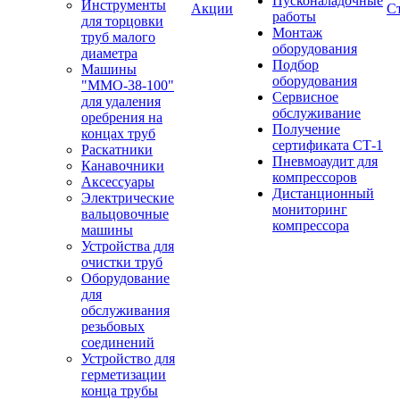
Пусконаладочные
Инструменты
Акции
С
работы
для торцовки
Монтаж
труб малого
оборудования
диаметра
Подбор
Машины
оборудования
"ММО-38-100"
Сервисное
для удаления
обслуживание
оребрения на
Получение
концах труб
сертификата СТ-1
Раскатники
Пневмоаудит для
Канавочники
компрессоров
Аксессуары
Дистанционный
Электрические
мониторинг
вальцовочные
компрессора
машины
Устройства для
очистки труб
Оборудование
для
обслуживания
резьбовых
соединений
Устройство для
герметизации
конца трубы