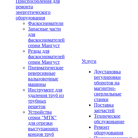
Приспособления для
ремонта
энергетического
оборудования
Фаскосниматели
Запасные части
для
фаскоснимателей
серии Мангуст
Резцы для
фаскоснимателей
Услуги
серии Мангуст
Пневматические
Доустановка
реверсивные
регулировки
вальцовочные
оборотов на
машины
магнитно-
Инструмент для
сверлильные
удаления труб из
станки
трубных
Поставка
решеток
запчастей
Устройства
Техническое
серии "МТК"
обслуживание
для отрезки
Ремонт
выступающих
оборудования
концов труб