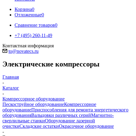
Корзина
0
Отложенные
0
Сравнение товаров
0
+7 (495) 260-11-49
Контактная информация
to@novatecs.ru
Электрические компрессоры
Главная
-
Каталог
-
Компрессорное оборудование
Пескоструйное оборудование
Компрессорное
оборудование
Приспособления для ремонта энергетического
оборудования
Вальцовки различных серий
Магнитно-
сверлильные станки
Оборудование лазерной
очистки
Складские остатки
Окрасочное оборудование
-