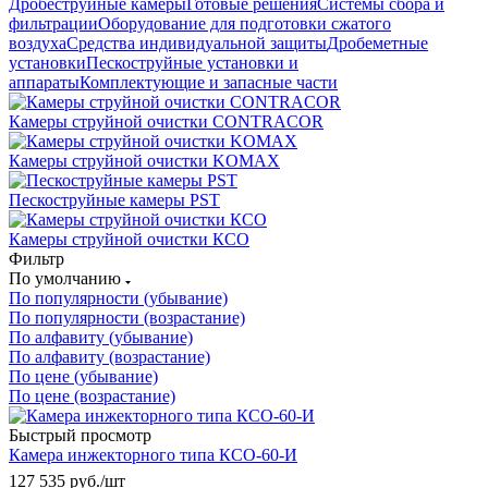
Дробеструйные камеры
Готовые решения
Системы сбора и
фильтрации
Оборудование для подготовки сжатого
воздуха
Средства индивидуальной защиты
Дробеметные
установки
Пескоструйные установки и
аппараты
Комплектующие и запасные части
Камеры струйной очистки CONTRACOR
Камеры струйной очистки KOMAX
Пескоструйные камеры PST
Камеры струйной очистки КСО
Фильтр
По умолчанию
По популярности (убывание)
По популярности (возрастание)
По алфавиту (убывание)
По алфавиту (возрастание)
По цене (убывание)
По цене (возрастание)
Быстрый просмотр
Камера инжекторного типа КСО-60-И
127 535
руб.
/шт