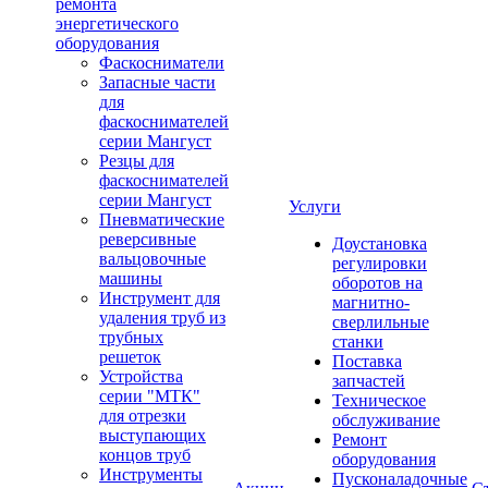
ремонта
энергетического
оборудования
Фаскосниматели
Запасные части
для
фаскоснимателей
серии Мангуст
Резцы для
фаскоснимателей
серии Мангуст
Услуги
Пневматические
реверсивные
Доустановка
вальцовочные
регулировки
машины
оборотов на
Инструмент для
магнитно-
удаления труб из
сверлильные
трубных
станки
решеток
Поставка
Устройства
запчастей
серии "МТК"
Техническое
для отрезки
обслуживание
выступающих
Ремонт
концов труб
оборудования
Инструменты
Пусконаладочные