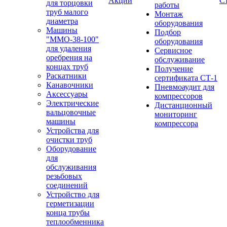
Акции
С
для торцовки
работы
труб малого
Монтаж
диаметра
оборудования
Машины
Подбор
"ММО-38-100"
оборудования
для удаления
Сервисное
оребрения на
обслуживание
концах труб
Получение
Раскатники
сертификата СТ-1
Канавочники
Пневмоаудит для
Аксессуары
компрессоров
Электрические
Дистанционный
вальцовочные
мониторинг
машины
компрессора
Устройства для
очистки труб
Оборудование
для
обслуживания
резьбовых
соединений
Устройство для
герметизации
конца трубы
теплообменника