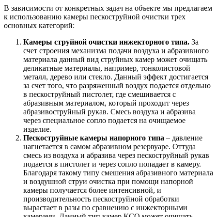
В зависимости от конкретных задач на объекте мы предлагаем
к использованию камеры пескоструйной очистки трех
основных категорий:
Камеры струйной очистки инжекторного типа.
За
счет строения механизма подачи воздуха и абразивного
материала данный вид струйных камер может очищать
деликатные материалы, например, тонколистовой
металл, дерево или стекло. Данный эффект достигается
за счет того, что разряженный воздух подается отдельно
в пескоструйный пистолет, где смешивается с
абразивным материалом, который проходит через
абразивоструйный рукав. Смесь воздуха и абразива
через специальное сопло подается на очищаемое
изделие.
Пескоструйные камеры напорного типа
– давление
нагнетается в самом абразивном резервуаре. Оттуда
смесь из воздуха и абразива через пескоструйный рукав
подается в пистолет и через сопло попадает в камеру.
Благодаря такому типу смешения абразивного материала
и воздушной струи очистка при помощи напорной
камеры получается более интенсивной, и
производительность пескоструйной обработки
вырастает в разы по сравнению с инжекторными
камерами. Данный тип камер КСО может очищать