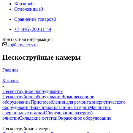
Корзина
0
Отложенные
0
Сравнение товаров
0
+7 (495) 260-11-49
Контактная информация
to@novatecs.ru
Пескоструйные камеры
Главная
-
Каталог
-
Пескоструйное оборудование
Пескоструйное оборудование
Компрессорное
оборудование
Приспособления для ремонта энергетического
оборудования
Вальцовки различных серий
Магнитно-
сверлильные станки
Оборудование лазерной
очистки
Складские остатки
Окрасочное оборудование
-
Пескоструйные камеры