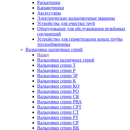
Раскатники
Канавочники
Аксессуары
Электрические вальцовочные машины
Устройства для очистки труб
Оборудование для обслуживания резьбовых
соединений
Устройство для герметизации конца трубы
теплообменника
Вальцовки различных серий
Назад
Вальцовки различных серий
Вальцовки серии Т
Вальцовки серии Р
Вальцовки серии 5Р
Вальцовки серии К
Вальцовки серии КО
Вальцовки серии РО
Вальцовки серии СК
Вальцовки серии РВА
Вальцовки серии СРТ
Вальцовки серии СТ
Вальцовки серии РТ
Вальцовки серии СР
Вальцовки серии ВК