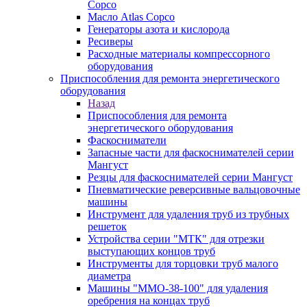
Copco
Масло Atlas Copco
Генераторы азота и кислорода
Ресиверы
Расходные материалы компрессорного
оборудования
Приспособления для ремонта энергетического
оборудования
Назад
Приспособления для ремонта
энергетического оборудования
Фаскосниматели
Запасные части для фаскоснимателей серии
Мангуст
Резцы для фаскоснимателей серии Мангуст
Пневматические реверсивные вальцовочные
машины
Инструмент для удаления труб из трубных
решеток
Устройства серии "МТК" для отрезки
выступающих концов труб
Инструменты для торцовки труб малого
диаметра
Машины "ММО-38-100" для удаления
оребрения на концах труб