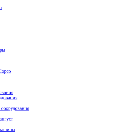
а
оры
Copco
ования
удования
 оборудования
ангуст
 машины