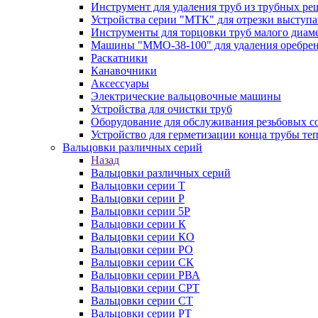
Инструмент для удаления труб из трубных ре
Устройства серии "МТК" для отрезки выступ
Инструменты для торцовки труб малого диам
Машины "ММО-38-100" для удаления оребрен
Раскатники
Канавочники
Аксессуары
Электрические вальцовочные машины
Устройства для очистки труб
Оборудование для обслуживания резьбовых с
Устройство для герметизации конца трубы т
Вальцовки различных серий
Назад
Вальцовки различных серий
Вальцовки серии Т
Вальцовки серии Р
Вальцовки серии 5Р
Вальцовки серии К
Вальцовки серии КО
Вальцовки серии РО
Вальцовки серии СК
Вальцовки серии РВА
Вальцовки серии СРТ
Вальцовки серии СТ
Вальцовки серии РТ