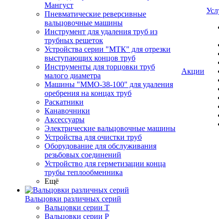
Мангуст
Усл
Пневматические реверсивные
вальцовочные машины
Инструмент для удаления труб из
трубных решеток
Устройства серии "МТК" для отрезки
выступающих концов труб
Инструменты для торцовки труб
Акции
малого диаметра
Машины "ММО-38-100" для удаления
оребрения на концах труб
Раскатники
Канавочники
Аксессуары
Электрические вальцовочные машины
Устройства для очистки труб
Оборудование для обслуживания
резьбовых соединений
Устройство для герметизации конца
трубы теплообменника
Ещё
Вальцовки различных серий
Вальцовки серии Т
Вальцовки серии Р