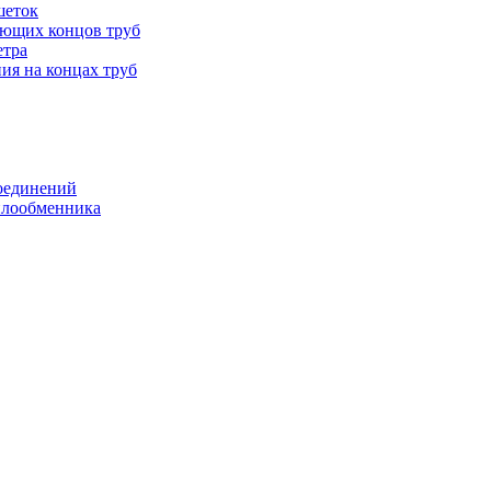
шеток
ающих концов труб
етра
ия на концах труб
оединений
еплообменника