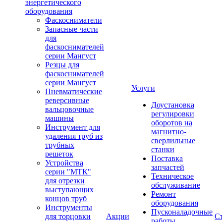
энергетического
оборудования
Фаскосниматели
Запасные части
для
фаскоснимателей
серии Мангуст
Резцы для
фаскоснимателей
серии Мангуст
Услуги
Пневматические
реверсивные
Доустановка
вальцовочные
регулировки
машины
оборотов на
Инструмент для
магнитно-
удаления труб из
сверлильные
трубных
станки
решеток
Поставка
Устройства
запчастей
серии "МТК"
Техническое
для отрезки
обслуживание
выступающих
Ремонт
концов труб
оборудования
Инструменты
Пусконаладочные
для торцовки
Акции
С
работы