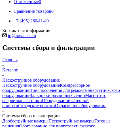
Отложенные
0
Сравнение товаров
0
+7 (495) 260-11-49
Контактная информация
to@novatecs.ru
Системы сбора и фильтрации
Главная
-
Каталог
-
Пескоструйное оборудование
Пескоструйное оборудование
Компрессорное
оборудование
Приспособления для ремонта энергетического
оборудования
Вальцовки различных серий
Магнитно-
сверлильные станки
Оборудование лазерной
очистки
Складские остатки
Окрасочное оборудование
-
Системы сбора и фильтрации
Дробеструйные камеры
Пескоструйные камеры
Готовые
решения
Оборудование для подготовки сжатого