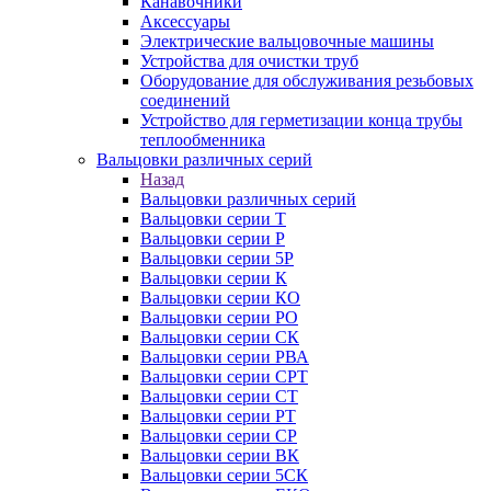
Канавочники
Аксессуары
Электрические вальцовочные машины
Устройства для очистки труб
Оборудование для обслуживания резьбовых
соединений
Устройство для герметизации конца трубы
теплообменника
Вальцовки различных серий
Назад
Вальцовки различных серий
Вальцовки серии Т
Вальцовки серии Р
Вальцовки серии 5Р
Вальцовки серии К
Вальцовки серии КО
Вальцовки серии РО
Вальцовки серии СК
Вальцовки серии РВА
Вальцовки серии СРТ
Вальцовки серии СТ
Вальцовки серии РТ
Вальцовки серии СР
Вальцовки серии ВК
Вальцовки серии 5СК