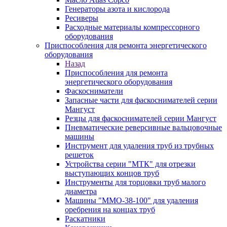
Генераторы азота и кислорода
Ресиверы
Расходные материалы компрессорного
оборудования
Приспособления для ремонта энергетического
оборудования
Назад
Приспособления для ремонта
энергетического оборудования
Фаскосниматели
Запасные части для фаскоснимателей серии
Мангуст
Резцы для фаскоснимателей серии Мангуст
Пневматические реверсивные вальцовочные
машины
Инструмент для удаления труб из трубных
решеток
Устройства серии "МТК" для отрезки
выступающих концов труб
Инструменты для торцовки труб малого
диаметра
Машины "ММО-38-100" для удаления
оребрения на концах труб
Раскатники