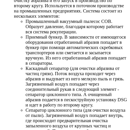
очистку абразива и его запуск в производство по
второму кругу. Используется в поточном производстве
на промышленных предприятиях. Система состоит из
нескольких элементов:
Промышленный вакуумный пылесос СОВ.
Образует давление, благодаря которому работает
вся система рекуперации.
Приемный бункер. В зависимости от имеющегося
оборудования отработанный абразив попадает в
бункер при помощи автоматических скребковых
транспортеров или сметается и засыпается
вручную. Из него отработанный абразив попадает
в сепараторы.
Каскадный сепаратор (для очистки абразива от
частиц грязи). Поток воздуха проходит через
абразив и выдувает из него мелкую пыль и грязь.
Загрязненный воздух попадает через
соединительный рукав в следующий элемент -
сепаратор циклонного типа. А очищенный
абразив подается в пескоструйную установку DSG
и идет в работу по второму кругу.
Сепаратор циклонного типа (для очистки воздуха
от пыли). Загрязненный воздух попадает внутрь,
где происходит предварительная очистка
запыленного воздуха от крупных частиц и