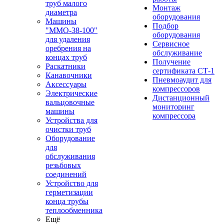
труб малого
Монтаж
диаметра
оборудования
Машины
Подбор
"ММО-38-100"
оборудования
для удаления
Сервисное
оребрения на
обслуживание
концах труб
Получение
Раскатники
сертификата СТ-1
Канавочники
Пневмоаудит для
Аксессуары
компрессоров
Электрические
Дистанционный
вальцовочные
мониторинг
машины
компрессора
Устройства для
очистки труб
Оборудование
для
обслуживания
резьбовых
соединений
Устройство для
герметизации
конца трубы
теплообменника
Ещё