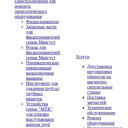
Приспособления для
ремонта
энергетического
оборудования
Фаскосниматели
Запасные части
для
фаскоснимателей
серии Мангуст
Резцы для
фаскоснимателей
Услуги
серии Мангуст
Пневматические
Доустановка
реверсивные
регулировки
вальцовочные
оборотов на
машины
магнитно-
Инструмент для
сверлильные
удаления труб из
станки
трубных
Поставка
решеток
запчастей
Устройства
Техническое
серии "МТК"
обслуживание
для отрезки
Ремонт
выступающих
оборудования
концов труб