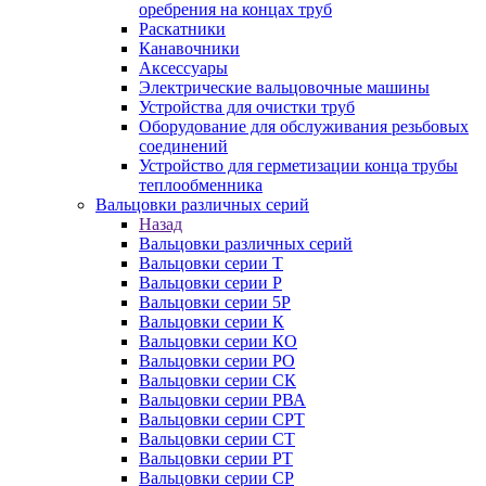
оребрения на концах труб
Раскатники
Канавочники
Аксессуары
Электрические вальцовочные машины
Устройства для очистки труб
Оборудование для обслуживания резьбовых
соединений
Устройство для герметизации конца трубы
теплообменника
Вальцовки различных серий
Назад
Вальцовки различных серий
Вальцовки серии Т
Вальцовки серии Р
Вальцовки серии 5Р
Вальцовки серии К
Вальцовки серии КО
Вальцовки серии РО
Вальцовки серии СК
Вальцовки серии РВА
Вальцовки серии СРТ
Вальцовки серии СТ
Вальцовки серии РТ
Вальцовки серии СР