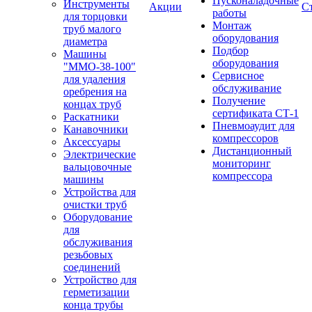
Пусконаладочные
Инструменты
Акции
С
работы
для торцовки
Монтаж
труб малого
оборудования
диаметра
Подбор
Машины
оборудования
"ММО-38-100"
Сервисное
для удаления
обслуживание
оребрения на
Получение
концах труб
сертификата СТ-1
Раскатники
Пневмоаудит для
Канавочники
компрессоров
Аксессуары
Дистанционный
Электрические
мониторинг
вальцовочные
компрессора
машины
Устройства для
очистки труб
Оборудование
для
обслуживания
резьбовых
соединений
Устройство для
герметизации
конца трубы