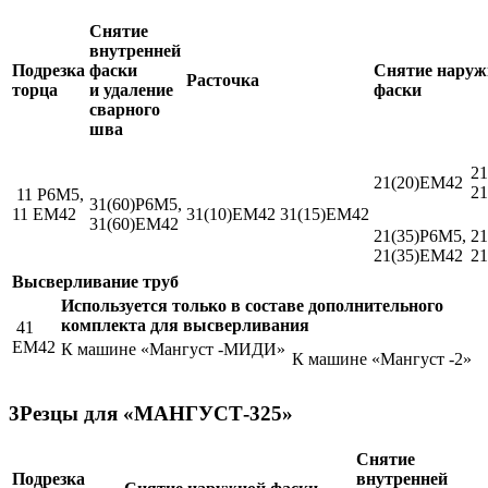
Снятие
внутренней
Подрезка
фаски
Снятие наруж
Расточка
торца
и удаление
фаски
сварного
шва
21
21(20)ЕМ42
2
11 Р6М5,
31(60)Р6М5,
11 ЕМ42
31(10)ЕМ42
31(15)ЕМ42
31(60)ЕМ42
21(35)Р6М5,
21
21(35)ЕМ42
2
Высверливание труб
Используется только в составе дополнительного
комплекта для высверливания
41
EM42
К машине «Мангуст -МИДИ»
К машине «Мангуст -2»
3
Резцы для «МАНГУСТ-325»
Снятие
Подрезка
внутренней