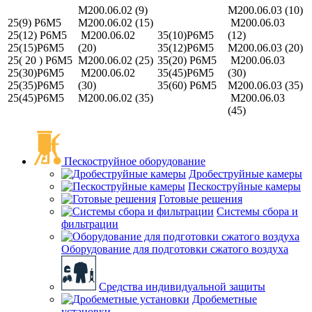
M200.06.02 (9)
M200.06.03 (10)
25(9) Р6М5
M200.06.02 (15)
M200.06.03
25(12) Р6М5
M200.06.02
35(10)Р6М5
(12)
25(15)Р6М5
(20)
35(12)Р6М5
M200.06.03 (20)
25( 20 ) Р6М5
M200.06.02 (25)
35(20) Р6М5
M200.06.03
25(30)Р6М5
M200.06.02
35(45)Р6М5
(30)
25(35)Р6М5
(30)
35(60) Р6М5
M200.06.03 (35)
25(45)Р6М5
M200.06.02 (35)
M200.06.03
(45)
Пескоструйное оборудование
Дробеструйные камеры
Пескоструйные камеры
Готовые решения
Системы сбора и
фильтрации
Оборудование для подготовки сжатого воздуха
Средства индивидуальной защиты
Дробеметные
установки