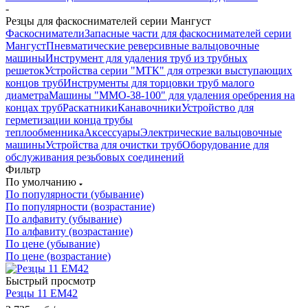
-
Резцы для фаскоснимателей серии Мангуст
Фаскосниматели
Запасные части для фаскоснимателей серии
Мангуст
Пневматические реверсивные вальцовочные
машины
Инструмент для удаления труб из трубных
решеток
Устройства серии "МТК" для отрезки выступающих
концов труб
Инструменты для торцовки труб малого
диаметра
Машины "ММО-38-100" для удаления оребрения на
концах труб
Раскатники
Канавочники
Устройство для
герметизации конца трубы
теплообменника
Аксессуары
Электрические вальцовочные
машины
Устройства для очистки труб
Оборудование для
обслуживания резьбовых соединений
Фильтр
По умолчанию
По популярности (убывание)
По популярности (возрастание)
По алфавиту (убывание)
По алфавиту (возрастание)
По цене (убывание)
По цене (возрастание)
Быстрый просмотр
Резцы 11 ЕМ42