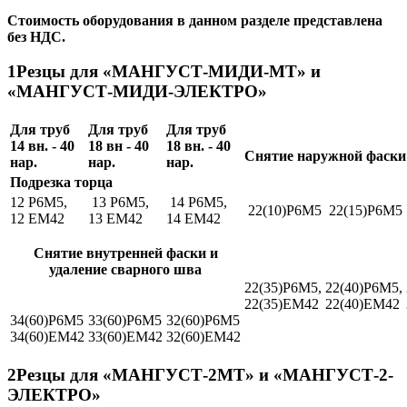
Стоимость оборудования в данном разделе представлена
без НДС.
1
Резцы для «МАНГУСТ-МИДИ-МТ» и
«МАНГУСТ-МИДИ-ЭЛЕКТРО»
Для труб
Для труб
Для труб
14 вн. - 40
18 вн - 40
18 вн. - 40
Снятие наружной фаски
нар.
нар.
нар.
Подрезка торца
12 Р6М5,
13 Р6М5,
14 Р6М5,
22(10)Р6М5
22(15)Р6М5
12 ЕМ42
13 ЕМ42
14 ЕМ42
Снятие внутренней фаски и
удаление сварного шва
22(35)Р6М5,
22(40)Р6М5,
22(35)ЕМ42
22(40)ЕМ42
34(60)Р6М5
33(60)Р6М5
32(60)Р6М5
34(60)ЕМ42
33(60)ЕМ42
32(60)ЕМ42
2
Резцы для «МАНГУСТ-2МТ» и «МАНГУСТ-2-
ЭЛЕКТРО»