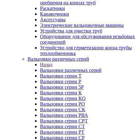
оребрения на концах труб
Раскатники
Канавочники
Аксессуары
Электрические вальцовочные машины
Устройства для очистки труб
Оборудование для обслуживания резьбовых
соединений
Устройство для герметизации конца трубы
теплообменника
Вальцовки различных серий
Назад
Вальцовки различных серий
Вальцовки серии Т
Вальцовки серии Р
Вальцовки серии 5Р
Вальцовки серии К
Вальцовки серии КО
Вальцовки серии РО
Вальцовки серии СК
Вальцовки серии РВА
Вальцовки серии СРТ
Вальцовки серии СТ
Вальцовки серии РТ
Вальцовки серии СР