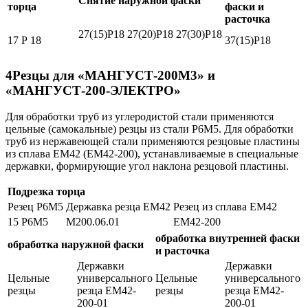
Снятие наружной фаски
торца
фаски и
расточка
27(15)Р18
27(20)Р18
27(30)Р18
17 Р 18
37(15)P18
4
Резцы для «МАНГУСТ-200М3» и
«МАНГУСТ-200-ЭЛЕКТРО»
Для обработки труб из углеродистой стали применяются
цельные (самокальные) резцы из стали Р6М5. Для обработки
труб из нержавеющей стали применяются резцовые пластины
из сплава EM42 (ЕМ42-200), устанавливаемые в специальные
державки, формирующие угол наклона резцовой пластины.
Подрезка торца
Резец Р6М5
Державка резца ЕМ42
Резец из сплава ЕМ42
15 Р6М5
М200.06.01
ЕМ42-200
обработка внутренней фаски
обработка наружной фаски
и расточка
Державки
Державки
Цельные
универсального
Цельные
универсального
резцы
резца ЕМ42-
резцы
резца ЕМ42-
200-01
200-01