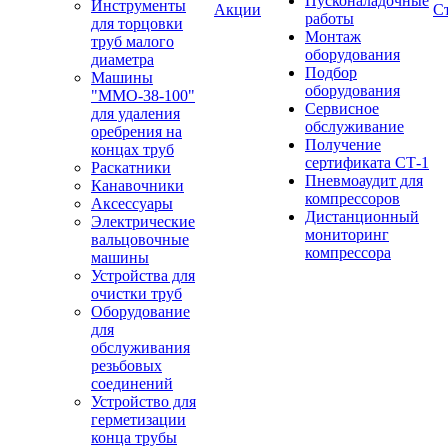
Пусконаладочные
Инструменты
Акции
С
работы
для торцовки
Монтаж
труб малого
оборудования
диаметра
Подбор
Машины
оборудования
"ММО-38-100"
Сервисное
для удаления
обслуживание
оребрения на
Получение
концах труб
сертификата СТ-1
Раскатники
Пневмоаудит для
Канавочники
компрессоров
Аксессуары
Дистанционный
Электрические
мониторинг
вальцовочные
компрессора
машины
Устройства для
очистки труб
Оборудование
для
обслуживания
резьбовых
соединений
Устройство для
герметизации
конца трубы