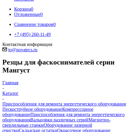
Корзина
0
Отложенные
0
Сравнение товаров
0
+7 (495) 260-11-49
Контактная информация
to@novatecs.ru
Резцы для фаскоснимателей серии
Мангуст
Главная
-
Каталог
-
Приспособления для ремонта энергетического оборудования
Пескоструйное оборудование
Компрессорное
оборудование
Приспособления для ремонта энергетического
оборудования
Вальцовки различных серий
Магнитно-
сверлильные станки
Оборудование лазерной
очистки
Складские остатки
Окрасочное оборудование