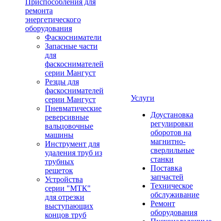
Приспособления для
ремонта
энергетического
оборудования
Фаскосниматели
Запасные части
для
фаскоснимателей
серии Мангуст
Резцы для
фаскоснимателей
Услуги
серии Мангуст
Пневматические
Доустановка
реверсивные
регулировки
вальцовочные
оборотов на
машины
магнитно-
Инструмент для
сверлильные
удаления труб из
станки
трубных
Поставка
решеток
запчастей
Устройства
Техническое
серии "МТК"
обслуживание
для отрезки
Ремонт
выступающих
оборудования
концов труб