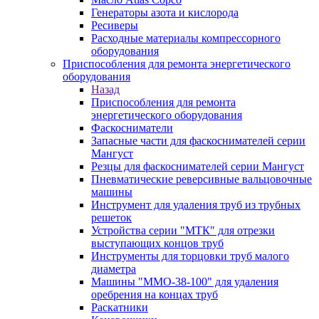
Генераторы азота и кислорода
Ресиверы
Расходные материалы компрессорного
оборудования
Приспособления для ремонта энергетического
оборудования
Назад
Приспособления для ремонта
энергетического оборудования
Фаскосниматели
Запасные части для фаскоснимателей серии
Мангуст
Резцы для фаскоснимателей серии Мангуст
Пневматические реверсивные вальцовочные
машины
Инструмент для удаления труб из трубных
решеток
Устройства серии "МТК" для отрезки
выступающих концов труб
Инструменты для торцовки труб малого
диаметра
Машины "ММО-38-100" для удаления
оребрения на концах труб
Раскатники