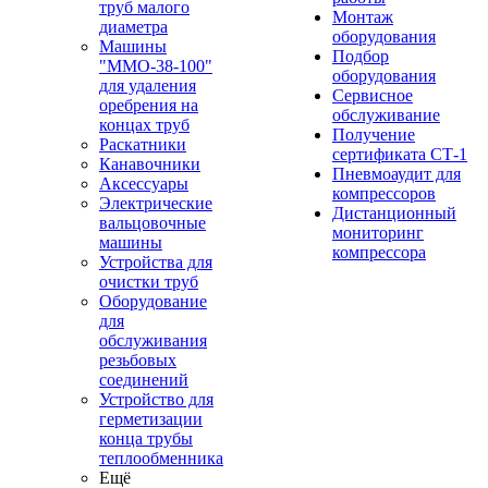
труб малого
Монтаж
диаметра
оборудования
Машины
Подбор
"ММО-38-100"
оборудования
для удаления
Сервисное
оребрения на
обслуживание
концах труб
Получение
Раскатники
сертификата СТ-1
Канавочники
Пневмоаудит для
Аксессуары
компрессоров
Электрические
Дистанционный
вальцовочные
мониторинг
машины
компрессора
Устройства для
очистки труб
Оборудование
для
обслуживания
резьбовых
соединений
Устройство для
герметизации
конца трубы
теплообменника
Ещё