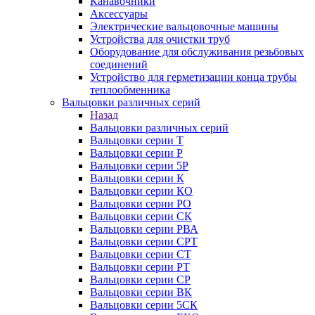
Канавочники
Аксессуары
Электрические вальцовочные машины
Устройства для очистки труб
Оборудование для обслуживания резьбовых
соединений
Устройство для герметизации конца трубы
теплообменника
Вальцовки различных серий
Назад
Вальцовки различных серий
Вальцовки серии Т
Вальцовки серии Р
Вальцовки серии 5Р
Вальцовки серии К
Вальцовки серии КО
Вальцовки серии РО
Вальцовки серии СК
Вальцовки серии РВА
Вальцовки серии СРТ
Вальцовки серии СТ
Вальцовки серии РТ
Вальцовки серии СР
Вальцовки серии ВК
Вальцовки серии 5СК