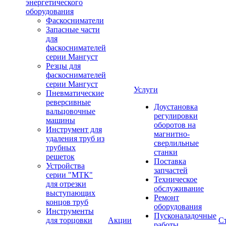
энергетического
оборудования
Фаскосниматели
Запасные части
для
фаскоснимателей
серии Мангуст
Резцы для
фаскоснимателей
серии Мангуст
Услуги
Пневматические
реверсивные
Доустановка
вальцовочные
регулировки
машины
оборотов на
Инструмент для
магнитно-
удаления труб из
сверлильные
трубных
станки
решеток
Поставка
Устройства
запчастей
серии "МТК"
Техническое
для отрезки
обслуживание
выступающих
Ремонт
концов труб
оборудования
Инструменты
Пусконаладочные
для торцовки
Акции
С
работы