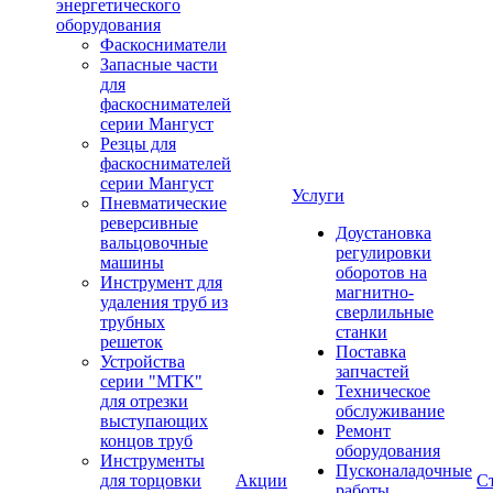
энергетического
оборудования
Фаскосниматели
Запасные части
для
фаскоснимателей
серии Мангуст
Резцы для
фаскоснимателей
серии Мангуст
Услуги
Пневматические
реверсивные
Доустановка
вальцовочные
регулировки
машины
оборотов на
Инструмент для
магнитно-
удаления труб из
сверлильные
трубных
станки
решеток
Поставка
Устройства
запчастей
серии "МТК"
Техническое
для отрезки
обслуживание
выступающих
Ремонт
концов труб
оборудования
Инструменты
Пусконаладочные
для торцовки
Акции
С
работы