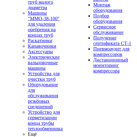
труб малого
Монтаж
диаметра
оборудования
Машины
Подбор
"ММО-38-100"
оборудования
для удаления
Сервисное
оребрения на
обслуживание
концах труб
Получение
Раскатники
сертификата СТ-1
Канавочники
Пневмоаудит для
Аксессуары
компрессоров
Электрические
Дистанционный
вальцовочные
мониторинг
машины
компрессора
Устройства для
очистки труб
Оборудование
для
обслуживания
резьбовых
соединений
Устройство для
герметизации
конца трубы
теплообменника
Ещё