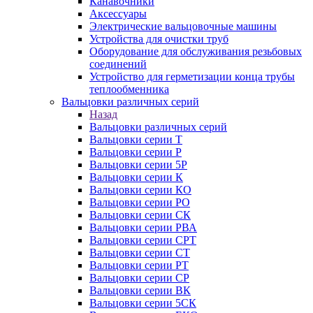
Канавочники
Аксессуары
Электрические вальцовочные машины
Устройства для очистки труб
Оборудование для обслуживания резьбовых
соединений
Устройство для герметизации конца трубы
теплообменника
Вальцовки различных серий
Назад
Вальцовки различных серий
Вальцовки серии Т
Вальцовки серии Р
Вальцовки серии 5Р
Вальцовки серии К
Вальцовки серии КО
Вальцовки серии РО
Вальцовки серии СК
Вальцовки серии РВА
Вальцовки серии СРТ
Вальцовки серии СТ
Вальцовки серии РТ
Вальцовки серии СР
Вальцовки серии ВК
Вальцовки серии 5СК