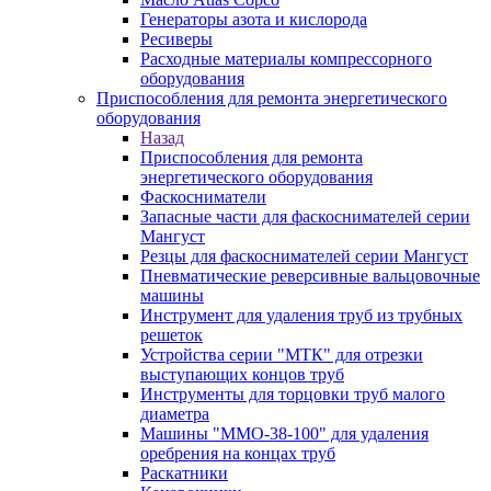
Генераторы азота и кислорода
Ресиверы
Расходные материалы компрессорного
оборудования
Приспособления для ремонта энергетического
оборудования
Назад
Приспособления для ремонта
энергетического оборудования
Фаскосниматели
Запасные части для фаскоснимателей серии
Мангуст
Резцы для фаскоснимателей серии Мангуст
Пневматические реверсивные вальцовочные
машины
Инструмент для удаления труб из трубных
решеток
Устройства серии "МТК" для отрезки
выступающих концов труб
Инструменты для торцовки труб малого
диаметра
Машины "ММО-38-100" для удаления
оребрения на концах труб
Раскатники