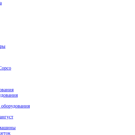
а
оры
Copco
ования
удования
 оборудования
ангуст
 машины
шеток