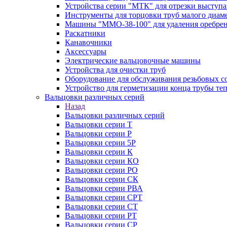
Устройства серии "МТК" для отрезки выступ
Инструменты для торцовки труб малого диам
Машины "ММО-38-100" для удаления оребрен
Раскатники
Канавочники
Аксессуары
Электрические вальцовочные машины
Устройства для очистки труб
Оборудование для обслуживания резьбовых с
Устройство для герметизации конца трубы т
Вальцовки различных серий
Назад
Вальцовки различных серий
Вальцовки серии Т
Вальцовки серии Р
Вальцовки серии 5Р
Вальцовки серии К
Вальцовки серии КО
Вальцовки серии РО
Вальцовки серии СК
Вальцовки серии РВА
Вальцовки серии СРТ
Вальцовки серии СТ
Вальцовки серии РТ
Вальцовки серии СР