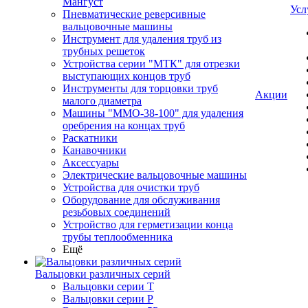
Мангуст
Усл
Пневматические реверсивные
вальцовочные машины
Инструмент для удаления труб из
трубных решеток
Устройства серии "МТК" для отрезки
выступающих концов труб
Инструменты для торцовки труб
Акции
малого диаметра
Машины "ММО-38-100" для удаления
оребрения на концах труб
Раскатники
Канавочники
Аксессуары
Электрические вальцовочные машины
Устройства для очистки труб
Оборудование для обслуживания
резьбовых соединений
Устройство для герметизации конца
трубы теплообменника
Ещё
Вальцовки различных серий
Вальцовки серии Т
Вальцовки серии Р