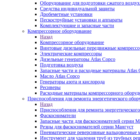
Оборудование для подготовки сжатого воздух
Средства индивидуальной защиты
Дробеметные установки
Пескоструйные установки и аппараты
Комплектующие и запасные части
Компрессорное оборудование
Назад
Компрессорное оборудование
Винтовые дизельные передвижные компресс
Электрические компрессоры
Дизельные генераторы Atlas Copco
Подготовка воздуха
Запасные части и расходные материалы Atlas 
Масло Atlas Copco
Генераторы азота и кислорода
Ресиверы
Расходные материалы компрессорного оборуд
Приспособления для ремонта энергетического обор
Назад
Приспособления для ремонта энергетического
Фаскосниматели
Запасные части для фаскоснимателей серии М
Резцы для фаскоснимателей серии Мангуст
Пневматические реверсивные вальцовочные
Инструмент для удаления труб из трубных ре