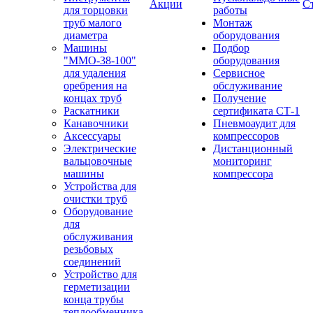
Акции
С
для торцовки
работы
труб малого
Монтаж
диаметра
оборудования
Машины
Подбор
"ММО-38-100"
оборудования
для удаления
Сервисное
оребрения на
обслуживание
концах труб
Получение
Раскатники
сертификата СТ-1
Канавочники
Пневмоаудит для
Аксессуары
компрессоров
Электрические
Дистанционный
вальцовочные
мониторинг
машины
компрессора
Устройства для
очистки труб
Оборудование
для
обслуживания
резьбовых
соединений
Устройство для
герметизации
конца трубы
теплообменника