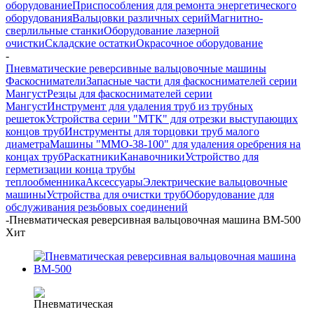
оборудование
Приспособления для ремонта энергетического
оборудования
Вальцовки различных серий
Магнитно-
сверлильные станки
Оборудование лазерной
очистки
Складские остатки
Окрасочное оборудование
-
Пневматические реверсивные вальцовочные машины
Фаскосниматели
Запасные части для фаскоснимателей серии
Мангуст
Резцы для фаскоснимателей серии
Мангуст
Инструмент для удаления труб из трубных
решеток
Устройства серии "МТК" для отрезки выступающих
концов труб
Инструменты для торцовки труб малого
диаметра
Машины "ММО-38-100" для удаления оребрения на
концах труб
Раскатники
Канавочники
Устройство для
герметизации конца трубы
теплообменника
Аксессуары
Электрические вальцовочные
машины
Устройства для очистки труб
Оборудование для
обслуживания резьбовых соединений
-
Пневматическая реверсивная вальцовочная машина ВМ-500
Хит