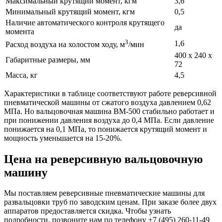
Максимальный крутящий момент, кгм
3,6
Минимальный крутящий момент, кгм
0,5
Наличие автоматического контроля крутящего
да
момента
3
1,6
Расход воздуха на холостом ходу, м
/мин
400 x 240 x
Габаритные размеры, мм
72
Масса, кг
4,5
Характеристики в таблице соответствуют работе реверсивной
пневматической машины от сжатого воздуха давлением 0,62
МПа. Но вальцовочная машина ВМ-500 стабильно работает и
при понижении давления воздуха до 0,4 МПа. Если давление
понижается на 0,1 МПа, то понижается крутящий момент и
мощность уменьшается на 15-20%.
Цена на реверсивную вальцовочную
машину
Мы поставляем реверсивные пневматические машины для
развальцовки труб по заводским ценам. При заказе более двух
аппаратов предоставляется скидка. Чтобы узнать
подробности, позвоните нам по телефону +7 (495) 260-11-49