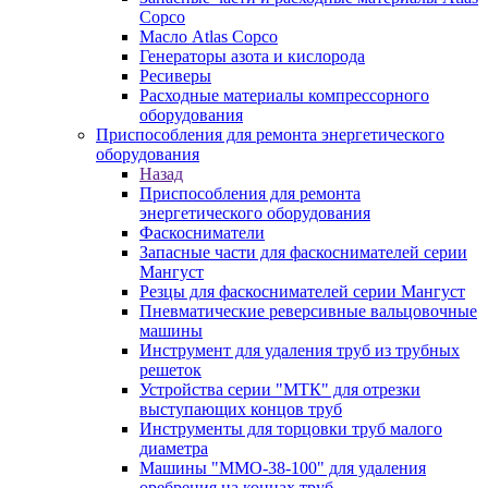
Copco
Масло Atlas Copco
Генераторы азота и кислорода
Ресиверы
Расходные материалы компрессорного
оборудования
Приспособления для ремонта энергетического
оборудования
Назад
Приспособления для ремонта
энергетического оборудования
Фаскосниматели
Запасные части для фаскоснимателей серии
Мангуст
Резцы для фаскоснимателей серии Мангуст
Пневматические реверсивные вальцовочные
машины
Инструмент для удаления труб из трубных
решеток
Устройства серии "МТК" для отрезки
выступающих концов труб
Инструменты для торцовки труб малого
диаметра
Машины "ММО-38-100" для удаления
оребрения на концах труб