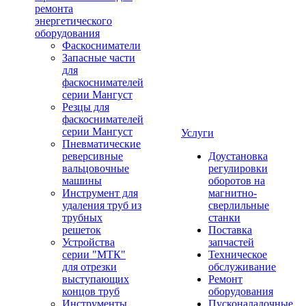
ремонта
энергетического
оборудования
Фаскосниматели
Запасные части
для
фаскоснимателей
серии Мангуст
Резцы для
фаскоснимателей
серии Мангуст
Услуги
Пневматические
реверсивные
Доустановка
вальцовочные
регулировки
машины
оборотов на
Инструмент для
магнитно-
удаления труб из
сверлильные
трубных
станки
решеток
Поставка
Устройства
запчастей
серии "МТК"
Техническое
для отрезки
обслуживание
выступающих
Ремонт
концов труб
оборудования
Инструменты
Пусконаладочные